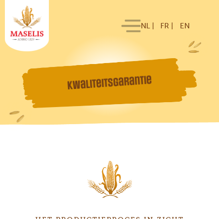
NL |
FR |
EN
Kwaliteitsgarantie