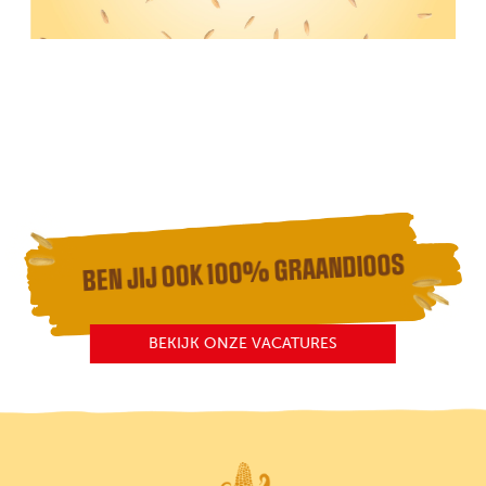
BEN JIJ OOK 100% GRAANDIOOS?
BEKIJK ONZE VACATURES